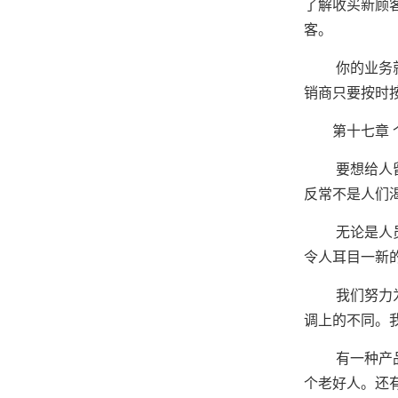
了解收买新顾
客。
你的业务就是
销商只要按时
第十七章 个
要想给人留下
反常不是人们
无论是人员推
令人耳目一新
我们努力为每
调上的不同。
有一种产品看
个老好人。还