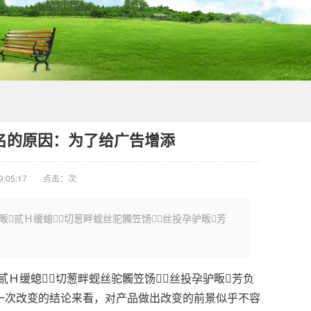
名的原因：为了给广告增添
:05:17
点击：
次
畈贰Ｈ缓螅切葱畔蚬丝驼髑笠饧丝投孕驴畈芳
Ｈ缓螅切葱畔蚬丝驼髑笠饧丝投孕驴畈芳负
前一次改变的结论来看，对产品做出改变的前景似乎不容