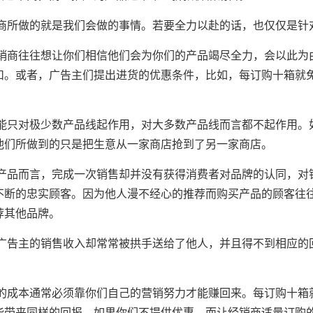
做的就是我们会做的事情。若要全力以赴的话，也仅仅是针对
往往想让你们相信他们会为你们的产品竭尽全力，会以此为由
扣。或者，广告主们提出进货的优惠条件，比如，每订购十箱就
对极少数产品线起作用，对大多数产品线而言都不起作用。如
他们所做到的只是把生意从一家商店抢到了另一家商店。
而言，完成一次销售却并没有获得消费者对品牌的认同，对销
不断的忠实顾客。因为他人漫不经心的推荐而购买产品的顾客往
荐其他品牌。
主的销售收入却常常被拱手送给了他人，并且得不到相应的回
本通常必须靠你们自己的营销努力才能赚回来。每订购十箱就
才能带来同样的回报。如果你们不提供优惠，而让经销商适量订购