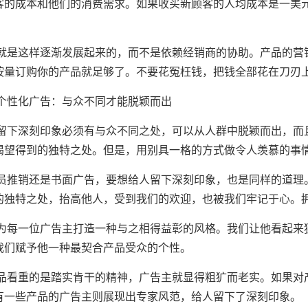
客的成本和他们的消费需求。如果收买新顾客的人均成本是一美
这样逐渐发展起来的，而不是依赖经销商的协助。产品的营销
按量订购你的产品就足够了。不要花冤枉钱，把钱全部花在刀刃
性化广告：与众不同才能脱颖而出
深刻印象必须有与众不同之处，可以从人群中脱颖而出，而且
渴望得到的独特之处。但是，用别具一格的方式做令人羡慕的事
销还是书面广告，要想给人留下深刻印象，也是同样的道理。
的独特之处，抬高他人，受到我们的欢迎，也被我们牢记于心。
一位广告主打造一种与之相得益彰的风格。我们让他看起来独
我们赋予他一种最契合产品受众的个性。
重的是踏实肯干的精神，广告主就显得粗犷而老实。如果对产
有一些产品的广告主则展现出专家风范，给人留下了深刻印象。