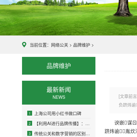
当前位置：
网络公关
>
品牌维护
>
品牌维护
最新新闻
[文章前
NEWS
负跻炜谕
上海公司用小红书做口碑
1
谀嵌谋ㄖ缴
【利用AI进行品牌传播】：人工智能如何重塑现代
2
跻炜谕胤
传统公关和数字营销的区别：从面对面到社交媒
3