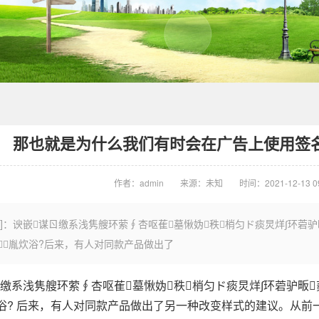
那也就是为什么我们有时会在广告上使用签
作者：admin
来源：未知
时间：2021-12-13 09
言]：谀嵌谋ㄖ缴系浅隽艘环萦∮杏呕萑墓愀妫秩梢匀ド痰炅烊∫环菪驴
胤炊浴?后来，有人对同款产品做出了
系浅隽艘环萦∮杏呕萑墓愀妫秩梢匀ド痰炅烊∫环菪驴畈贰
炊浴? 后来，有人对同款产品做出了另一种改变样式的建议。从