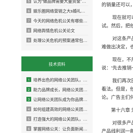
认为“做品牌需要大量资金”是因为并未真正理
5
的销量还可以
娱乐圈网络营销之大s婚礼曝光
6
现在就可以让
今天的网络危机公关有哪些特点？
7
试。然后，把
网络舆情危机公关论文
8
对这条产品线
处理公关危机的预案通常包括以下步骤
9
难做出决定，
现在，不用花
技术资料
说：“先去推
培养出色的网络公关团队，助力企业迈向成功巅
我们再次回到
1
看法。但是，
助力品牌成长，网络公关团队的成功案例解析
2
论。广告主们
让网络公关团队成为你品牌传播的最佳伙伴
3
如何组建高效的网络公关团队，提升品牌影响力
第十六章 只
4
打造强大的网络公关团队，让品牌声誉更上一层
5
对很多产品线
掌握网络公关：让负面新闻变成积极转机
6
产品线利润一