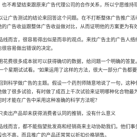
，也不希望结束跟原来广告代理公司的合作关系，所以宁愿维持
广告测试的结论来回答这个问题。在不打断整体广告推广活动
他的广告收益跟整体广告收益做对比，从而证明他的方案更为有
而言，很容易得出似是而非的观点。来找广告主的广告人络绎
也很容易做出错误的决定。
费很多成本就可以获得确切的数据，给问题一个明确的答复。
销一个星期试试看。”如果运用了这样的方法，很大一部分广告都
科学做广告的主题。假设一个药剂师随意地说了一句，这种化
他做了很多试验，有时做了成百上千次试验来证明哪种化合物最
何时才能在广告中采用这种准确的科学方法呢？
卖出产品却未获得消费者认同的推销，没有什么意义
而言，都不能指望批发商和经销商来主动协助我们。他们事务
般也不高，而且推广的产品还常常以折扣价格销售。