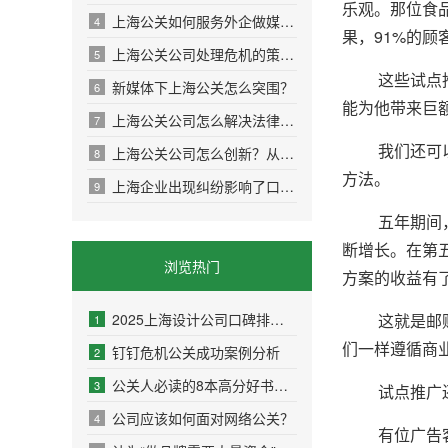
乐观。那位食
上海公关如何服务外企做媒体传播？
4
果，91%的
上海公关公司处理危机的策略：危机公关的实战
5
这些试点推广
新媒体下上海公关怎么突围？
6
能为他带来巨
上海公关公司怎么解决法律与舆论双重方案？
7
我们还可以通
上海公关公司怎么创新？从策略到执行，解锁高
8
方法。
上海企业出现纠纷影响了口碑怎么办？
9
五年期间，我
断增长。在第
浏览热门
方案的收益有
2025上海设计公司口碑排名权威盘点：10家高好评
这就是邮购广
1
们一样遵循商
钉钉危机公关成功案例分析
2
公关人必读的8本高分好书推荐
3
试点推广还
公司应该如何面对网络公关？
4
有位广告客户