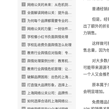
网络公关的未来：从危机到机遇的转变之路
7
普通经销商所
全面解读网络公关：提升品牌声誉的秘密
8
但是，经销商
为何每个品牌都需要专业的网络公关团队
9
出了额外的折
网络公关的力量：一封信件改变你的品牌命运
10
力销售。
学校餐小红书负面舆情处理
11
这样做可能只
学校乱收费负面舆情怎么处理
12
售总量，因为
教育行业舆情应对指南：专家教你稳住阵脚
13
对大多数产品
舆情处理案例分析：教育机构成功应对分享
14
可能带来源源
教育行业舆情危机管理：让你的学校在风口浪尖
15
一个人又会推
破解品牌困局：出色的上海网络公关公司分享
16
原本属于广告
打造强大品牌形象，选择上海网络公关公司的理
17
会明显增加。
上海网络公关公司：品牌传播的隐形推手
18
如何选择合适的上海网络公关公司提升营销效果
19
免费赠品的成
10%的销量
网络舆情是指公众通过网络平台对银行
20