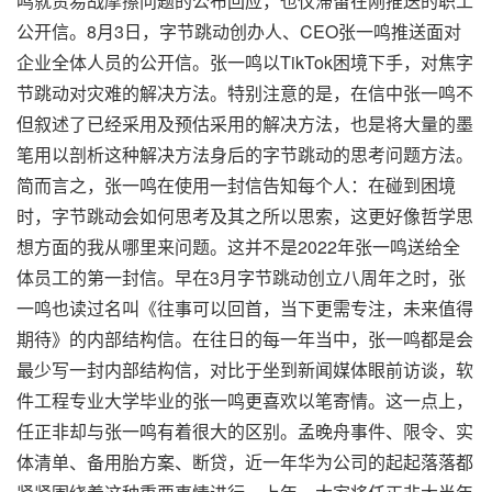
鸣就贸易战摩擦问题的公布回应，也仅滞留在刚推送的职工
公开信。8月3日，字节跳动创办人、CEO张一鸣推送面对
企业全体人员的公开信。张一鸣以TikTok困境下手，对焦字
节跳动对灾难的解决方法。特别注意的是，在信中张一鸣不
但叙述了已经采用及预估采用的解决方法，也是将大量的墨
笔用以剖析这种解决方法身后的字节跳动的思考问题方法。
简而言之，张一鸣在使用一封信告知每个人：在碰到困境
时，字节跳动会如何思考及其之所以思索，这更好像哲学思
想方面的我从哪里来问题。这并不是2022年张一鸣送给全
体员工的第一封信。早在3月字节跳动创立八周年之时，张
一鸣也读过名叫《往事可以回首，当下更需专注，未来值得
期待》的内部结构信。在往日的每一年当中，张一鸣都是会
最少写一封内部结构信，对比于坐到新闻媒体眼前访谈，软
件工程专业大学毕业的张一鸣更喜欢以笔寄情。这一点上，
任正非却与张一鸣有着很大的区别。孟晚舟事件、限令、实
体清单、备用胎方案、断贷，近一年华为公司的起起落落都