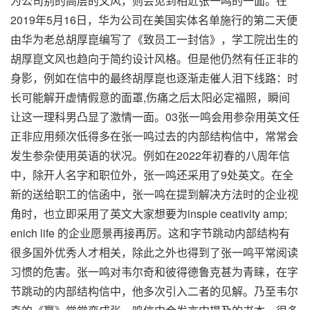
为公司别的高层的文风，则会见到相近张一鸣的一面。在
2019年5月16日，华为公司在美国实体名单施行的第二天便
由华为老总胡厚崑编写了《致员工一封信》，学工院出生的
胡厚崑文风也趋向于简约设计风格。但是他仍然有任正非的
身影，例如在信中的最终胡厚崑也逐渐走催人泪下线路：时
长可能解开虚情假意的面罩,伤痛之后太阳必定福照，瞬间
让这一理科男凸显了激情一面。03张一鸣会用参杂用英文任
正非应用频次低得多在张一鸣过去的内部结构信中，常常会
发生参杂使用英语的状况。例如在2022年初春的八周年信
中，除开人名字和职位外，张一鸣还采用了9处英文。在全
新的送给职工的信函中，张一鸣在提到解决方法时的企业视
角时，也立即采用了英文大家想要为inspie ceativity amp;
enich life 的企业愿景再接再厉。这和字节跳动内部结构有
很多国外优秀人才相关，除此之外也得到了张一鸣平常阅读
习惯的危害。张一鸣对韦尔奇和彼得德鲁克甚为青睐，在字
节跳动的内部结构信中，他多次引入二者的见解。乃至韦尔