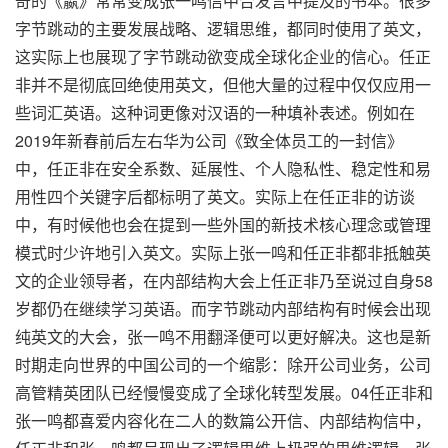
奇的《嬴》常常变成张一鸣信中合发言中提及的书本。很多
字节跳动的主要发展战略、逻辑思维，都同时使用了英文，
这实际上也展现了字节跳动欲变成全球化企业的信心。任正
非并不是彻底回绝使用英文，但他大量的过程中仅仅应用一
些词汇英语。这种词更像对汉语的一种填补表述。例如在
2019年新春前后左右华为公司《致全体员工的一封信》
中，任正非在安全系数、延展性、个人隐私性、稳定性和易
用性四个关键字后都标明了英文。实际上在任正非的访谈
中，有时候他也会在提到一些外国的新技术核心理念或管理
模式时少许地引入英文。实际上张一鸣和任正非都非抵触英
文的企业领导者，在内部结构大会上任正非乃至说过自身58
岁都仍在继续学习英语。而字节跳动内部结构有时候会出现
纯英文的大会，张一鸣不用翻泽便可以更好解决。这也是新
时期走向世界的中国公司的一个缩影：除开公司业务，公司
高管精英团队已经慢慢变成了全球化转型发展。04任正非和
张一鸣都喜爱内容化在二人的数篇公开信、内部结构信中，