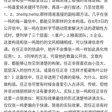
任正非和张一鸣都呈现出了逻辑思维上极强的思维逻辑。张
一鸣喜爱将关键环节列举，再逐一进行叙述。乃至甘愿用
1、2、3hellip;hellip;那样简易直接的副标题方法。几乎在张
一鸣的每一篇信中，都能见到那样的文本构造。在8月3日的
公开信中，张一鸣在剖析字节跳动思索解决方法的逻辑性方
式时，便列举了三个层面：1.客户；2.精英团队；3.企业。
这类构造和张一鸣简约的文风相辅相成，可以快速信息传
递。在任正非的信函中，他并不会像张一鸣一样如此具化地
应用1、2、3列举的方法，可是他的数篇公开信、文章内
容，都能够让你见到清楚的构架。任正非很喜欢由小及大，
层层深入的创作方法。或是在任正非《怎样才能避免叶公好
龙？》这篇信中，任正非选用了经典的是啥、为什么、如何
做构造。任正非尽管有时候会喜爱引入古诗词、传统，但他
并非对绮丽修辞方法有要求的人。实际上张一鸣和任正非在
这里一点很类似：用实际效果最佳的形式清楚地讲清念头。
仅仅张一鸣更偏向于快速、简易的实际效果，而任正非有时