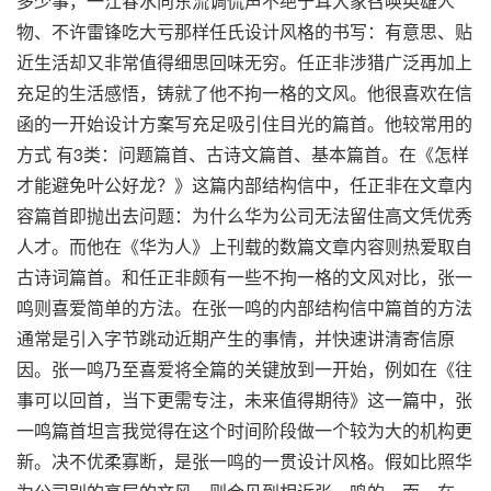
多少事，一江春水向东流调侃声不绝于耳大家召唤英雄人
物、不许雷锋吃大亏那样任氏设计风格的书写：有意思、贴
近生活却又非常值得细思回味无穷。任正非涉猎广泛再加上
充足的生活感悟，铸就了他不拘一格的文风。他很喜欢在信
函的一开始设计方案写充足吸引住目光的篇首。他较常用的
方式 有3类：问题篇首、古诗文篇首、基本篇首。在《怎样
才能避免叶公好龙？》这篇内部结构信中，任正非在文章内
容篇首即抛出去问题：为什么华为公司无法留住高文凭优秀
人才。而他在《华为人》上刊载的数篇文章内容则热爱取自
古诗词篇首。和任正非颇有一些不拘一格的文风对比，张一
鸣则喜爱简单的方法。在张一鸣的内部结构信中篇首的方法
通常是引入字节跳动近期产生的事情，并快速讲清寄信原
因。张一鸣乃至喜爱将全篇的关键放到一开始，例如在《往
事可以回首，当下更需专注，未来值得期待》这一篇中，张
一鸣篇首坦言我觉得在这个时间阶段做一个较为大的机构更
新。决不优柔寡断，是张一鸣的一贯设计风格。假如比照华