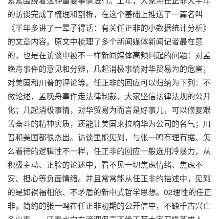
紧紧围绕着这种重要事情进行。上年，大家将任正非大半年
的访谈完成了梳理和剖析，在这个基础上推送了一篇名叫
《半年多讲了一辈子得话：有关任正非的小数据统计分析》
的文章内容。原文中梳理了多个新闻媒体新闻记者最在意
的，也是在访谈中被不一样新闻媒体高频问起的问题：对孟
晚舟事件的意见和分辨，几起消极事情对华贸易为的危害，
对美国和川普的评论等。任正非的回应可以归纳为下列：不
做论述，孟晚舟事件走法律制裁，大家坚信法律法规的公开
化；几起消极事情，对华贸易为而言是好事儿，可以修复艰
苦奋斗的精神实质，还能让美国来拉响华为公司的名气；川
普和美国都很杰出。访谈里能见到，与张一鸣有理有据、怎
么看待的逻辑性不一样，任正非的回应一般选用冷暴力，从
积极主动、正脸的论述中，看不见一切焦虑情绪、焦虑不
安、担心等负面情绪。并且常常能从任正非的描述中，见到
的是如祸福相依、不矛盾的新中式哲学思想。02理性的任正
非，简约的张一鸣在任正非初期的公开信中，不缺千古兴亡