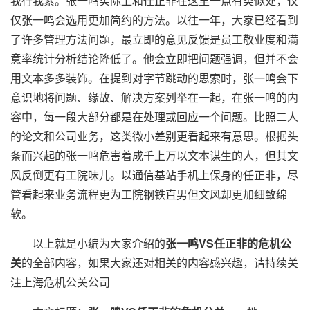
我行我素。张一鸣实际上和任正非在这里一点有类似处，仅
仅张一鸣会选用更加简约的方法。以往一年，大家已经看到
了许多管理方法问题，最立即的意见反馈是员工敬业度和满
意率统计分析结论降低了。他会立即把问题强调，但并不会
用文本多多装饰。在提到对字节跳动的思索时，张一鸣会下
意识地将问题、缘故、解决方案列举在一起，在张一鸣的内
容中，每一段大部分都是在处理或回应一个问题。比照二人
的论文和公司业务，这类微小差别更看起来有意思。根据头
条而兴起的张一鸣危害着成千上万以文本谋生的人，但其文
风反倒更有工院味儿。以通信基站手机上保身的任正非，尽
管看起来业务流程更为工院钢铁直男但文风却更加细致绵
软。
以上就是小编为大家介绍的
张一鸣VS任正非的危机公
关
的全部内容，如果大家还对相关的内容感兴趣，请持续关
注上海危机公关公司