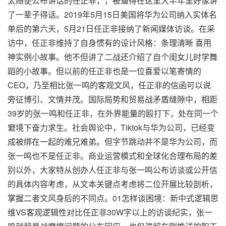
太随便公布讲话的任正非，，被逼得在这里大半年里好像讲
了一辈子得话。2019年5月15日美国将华为公司纳入实体名
单后的第六天，5月21日任正非接纳了新闻媒体访谈。在采
访中，任正非维持了自身惯有的设计风格：条理清晰 喜用
神实例小故事。他不但讲了二战还介绍了自个闺女儿时学舞
蹈的小故事。但以前的任正非也是一位喜爱以笔寄情的
CEO，乃至相比张一鸣的客观文风，任正非的信函可以说
旁征博引、文情并茂。国际局势和贸易战矛盾缝隙中，相距
39岁的张一鸣和任正非，在外界能量的殴打下，处在同一个
窘境下奋力求生。社会舆论中，Tiktok与华为公司，已经变
成被绑在一起的难兄难弟。但字节跳动并不是华为公司，而
张一鸣也不是任正非。商业运营模式和全球化合理布局的差
别以外，大家特从创办人任正非与张一鸣公布访谈或公开信
的具体内容考虑，从文本关键点考虑将二位开展比较剖析，
掌握二者文风身后的不同点。01怎样谈困境：新中式逻辑思
维VS客观逻辑性对比任正非30W字以上的访谈纪实，张一