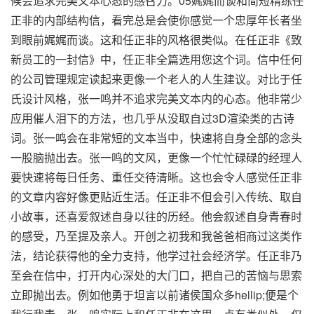
候会追求完美文本心态的感召力。05娓娓而谈和简短精练任
正非的内部结构信，看完总是会使你感觉一个忠厚年长者坐
到眼前娓娓而谈。这和任正非的风格很类似。在任正非《致
新员工的一封信》中，任正非全篇选用您这个词。信中任何
的公司管理规定读起来更像一个老人的人生建议。对比于任
氏设计风格，张一鸣并不追求完美文本内的心态。他非常少
应用催人泪下的方法，也几乎从没取自过3D渲染类的古诗
词。张一鸣会在非常短的文本当中，快速将自身全部的念头
一股脑抛出去。张一鸣的文风，更像一个忙忙碌碌的经理人
要快速将每日任务、重任交待清晰。这也会令人感觉任正非
的文章内容好像更贴近生活。任正非不但会引入传统、取自
小故事，还喜爱叙述自身以往的历经。他会叙述自身青春时
的感受，乃至提及亲人。开创之初我和我爸爸相商过这类作
法，结论获得他的全力支持，他学过社会经济学。任正非乃
至会在信中，打开内心深处的大门口，把自己的苦恼与思索
立即抛出去。例如他勇于坦言以前诸侯国众多hellip;便是个