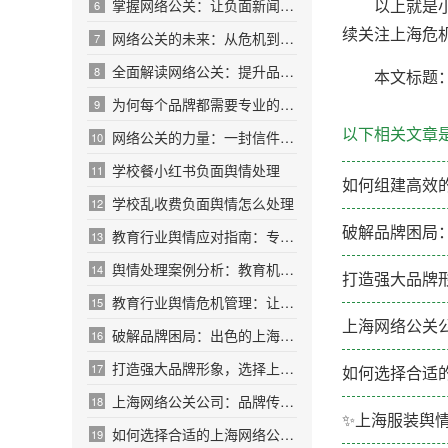
以上就是小
掌握网络公关：让负面新闻变成积极转机
6
续关注上海危
网络公关的未来：从危机到机遇的转变之路
7
全面解读网络公关：提升品牌声誉的秘密
8
本文标题
为何每个品牌都需要专业的网络公关团队
9
以下相关文章
网络公关的力量：一封信件改变你的品牌命运
10
学校餐小红书负面舆情处理
11
如何组建高效
学校乱收费负面舆情怎么处理
12
破解品牌困局
教育行业舆情应对指南：专家教你稳住阵脚
13
舆情处理案例分析：教育机构成功应对分享
14
打造强大品牌
教育行业舆情危机管理：让你的学校在风口浪尖
15
上海网络公关
破解品牌困局：出色的上海网络公关公司分享
16
打造强大品牌形象，选择上海网络公关公司的理
17
如何选择合适
上海网络公关公司：品牌传播的隐形推手
18
✨上海服装舆
如何选择合适的上海网络公关公司提升营销效果
19