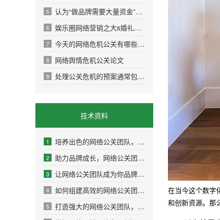
认为“做品牌需要大量资金”是因为并未真正理
5
娱乐圈网络营销之大s婚礼曝光
6
今天的网络危机公关有哪些特点？
7
网络舆情危机公关论文
8
处理公关危机的预案通常包括以下步骤
9
技术资料
培养出色的网络公关团队，助力企业迈向成功巅
1
助力品牌成长，网络公关团队的成功案例解析
2
让网络公关团队成为你品牌传播的最佳伙伴
3
如何组建高效的网络公关团队，提升品牌影响力
4
在当今这个数字
和创新资源。那
打造强大的网络公关团队，让品牌声誉更上一层
5