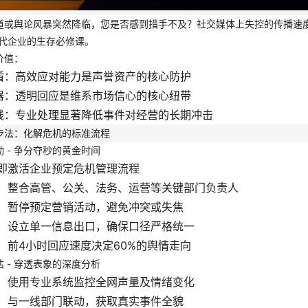
道或舆论风暴突然降临，您是否感到措手不及？社交媒体上失控的传播速
现代企业的生存必修课。
价值：
盾：高效应对能力是声誉资产的核心防护
器：透明回应是维系市场信心的核心纽带
线：专业处理显著降低事件对经营的长期冲击
步法：化解危机的标准流程
 - 争分夺秒的黄金时间
即激活企业预定危机管理流程
：
整合高管、公关、法务、运营等关键部门负责人
：
暂停预定营销活动，避免冲突或失焦
：
设立单一信息出口，确保口径严格统一
：
前4小时回应速度决定60%的舆情走向
 - 穿透表象的深度分析
：
使用专业系统监控全网声量及情绪变化
：
与一线部门联动，获取真实事件全貌