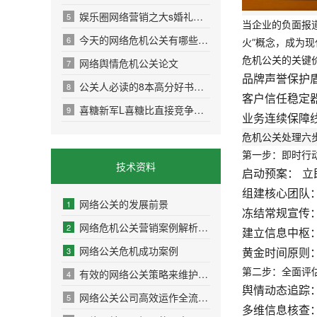
娱乐圈网络营销之大s婚礼曝光
5
当企业的负面报
今天的网络危机公关有哪些特点？
6
火”概念，成为
危机公关的关键
网络舆情危机公关论文
7
品牌声誉保护
公关人必读的8本高分好书推荐
8
客户信任稳定
喜糖新军L喜糖比直接竞争对手的零售价高了0.2～
9
业务连续保障
危机公关处理六
第一步：即时行动
技术资料
启动预案：
立
组建核心团队
网络公关的发展前景
1
冻结常规宣传
网络危机公关营销案例解析：5大经典案例教你转
2
建立信息中枢
网络公关危机成功案例
3
黄金时间原则
第二步：全面评估
有效的网络公关策略来维护品牌形象
4
舆情动态追踪
网络公关公司高效运作全流程解析：六步实现品
5
多维信息核查