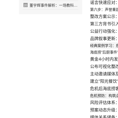
谣言快速应对
董宇辉事件解析：一场教科书级别的危机公关该
20
第六步：声誉重建
整改方案公示
第三方背书引
公益行动强化
品牌叙事更新
经典案例学习：
海底捞“后厨事件
黄金4小时内
公布可视化整
主动邀请媒体
建立“阳光餐饮
危机后海底捞
危机预防：构筑
风险评估体系
预案动态升级
媒体关系储备