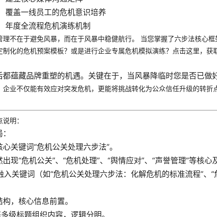
：
覆盖一线员工的危机意识培养
：
年度全流程危机演练机制
管理不在于避免风暴，而在于风暴中稳健航行。
当您掌握了六步法核心框
定制化的危机预案模板？或是进行企业专属危机模拟演练？
点击这里，获
后都蕴藏品牌重塑的机遇。关键在于，当风暴降临时您是否已做
，企业不仅能有效应对突发危机，更能将挑战转化为公众信任升级的转折
点说明：
局：
心关键词“危机公关处理六步法”。
出现“危机公关”、“危机处理”、“舆情应对”、“声誉管理”等核
中融入关键词（如“危机公关处理六步法：化解危机的标准流程”、
：
结构，核心信息前置。
等多级标题组织内容，逻辑分明。