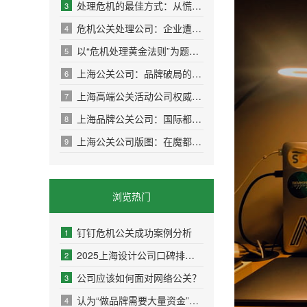
处理危机的最佳方式：从慌乱到掌控的实战指南
3
危机公关处理公司：企业遭遇舆情风暴时的“诺
4
以“危机处理黄金法则”为题的SEO文章
5
上海公关公司：品牌破局的“隐形引擎”，你知
6
上海高端公关活动公司权威推荐指南
7
上海品牌公关公司：国际都会丛林中，品牌如何
8
上海公关公司版图：在魔都商海乘风破浪的制胜
9
浏览热门
钉钉危机公关成功案例分析
1
2025上海设计公司口碑排名权威盘点：10家高好评
2
公司应该如何面对网络公关？
3
认为“做品牌需要大量资金”是因为并未真正理
4