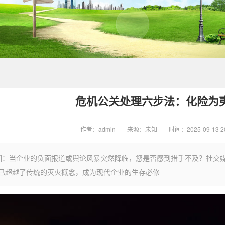
危机公关处理六步法：化险为
作者：admin
来源：未知
时间：2025-09-13 20
言]：当企业的负面报道或舆论风暴突然降临，您是否感到措手不及？社交
已超越了传统的灭火概念，成为现代企业的生存必修