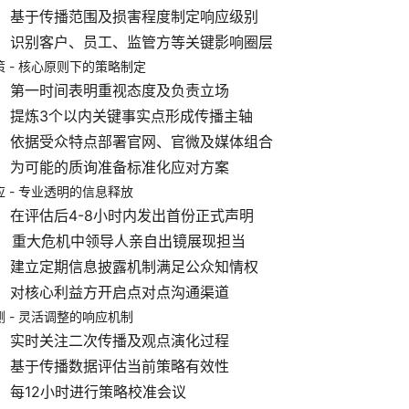
：
基于传播范围及损害程度制定响应级别
：
识别客户、员工、监管方等关键影响圈层
 - 核心原则下的策略制定
：
第一时间表明重视态度及负责立场
：
提炼3个以内关键事实点形成传播主轴
：
依据受众特点部署官网、官微及媒体组合
：
为可能的质询准备标准化应对方案
 - 专业透明的信息释放
：
在评估后4-8小时内发出首份正式声明
：
重大危机中领导人亲自出镜展现担当
：
建立定期信息披露机制满足公众知情权
：
对核心利益方开启点对点沟通渠道
 - 灵活调整的响应机制
：
实时关注二次传播及观点演化过程
：
基于传播数据评估当前策略有效性
：
每12小时进行策略校准会议