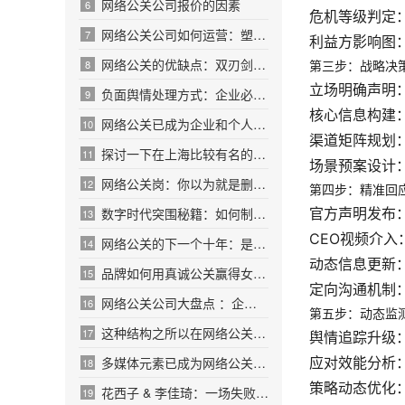
网络公关公司报价的因素
6
危机等级判定
网络公关公司如何运营：塑造品牌、驾驭舆论的
7
利益方影响图
网络公关的优缺点：双刃剑上的品牌攻守战
8
第三步：战略决策
立场明确声明
负面舆情处理方式：企业必备的7步危机应对策略
9
核心信息构建
网络公关已成为企业和个人品牌传播的重要手段
10
渠道矩阵规划
探讨一下在上海比较有名的公关公司
11
场景预案设计
网络公关岗：你以为就是删帖？95%的人都想错了
12
第四步：精准回应
官方声明发布
数字时代突围秘籍：如何制定高转化率的网络公
13
CEO视频介入
网络公关的下一个十年：是颠覆还是重构？
14
动态信息更新
品牌如何用真诚公关赢得女性用户？
15
定向沟通机制
网络公关公司大盘点 ：企业如何避开”雷区”，
16
第五步：动态监测
这种结构之所以在网络公关新闻中备受青睐
17
舆情追踪升级
应对效能分析
多媒体元素已成为网络公关内容传播的有力助推
18
策略动态优化
花西子 & 李佳琦：一场失败公关的剖析
19