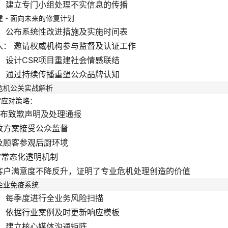
：
建立专门小组处理不实信息的传播
 - 面向未来的修复计划
：
公布系统性改进措施及实施时间表
入：
邀请权威机构参与监督及认证工作
：
设计CSR项目重建社会情感联结
：
通过持续传播重塑公众品牌认知
危机公关实战解析
”应对策略：
发布致歉声明及处理通报
改方案接受公众监督
及顾客参观后厨环境
”常态化透明机制
客户满意度不降反升，证明了专业危机处理创造的价值
企业免疫系统
：
每季度进行全业务风险扫描
：
依据行业案例及时更新响应模板
：
建立核心媒体沟通矩阵