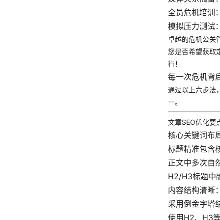
全员危机培训
模拟压力测试
卓越的危机公关
您是否希望获取
行！
每一次危机背
通过以上六步法
一。
文章SEO优化要
核心关键词布
标题精准包含核
正文中多次自然
H2/H3标题
内容结构清晰
采用倒金字塔
使用H2、H3